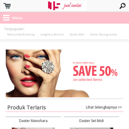
Menu
Terpopuler:
Midi Jumbo Ritsleting
Longdress Muslim
Daster Midi
Daster Payung Jumbo
Produk Terlaris
Lihat Selengkapnya >>
Daster Manohara
Daster Set Midi