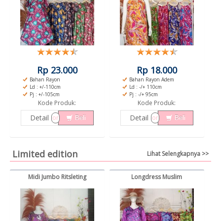
Rp 23.000
Rp 18.000
Bahan Rayon
Bahan Rayon Adem
Ld : +/-110cm
Ld : -/+ 110cm
Pj : +/-105cm
Pj : -/+ 95cm
Kode Produk:
Kode Produk:
Detail
Detail
or
or
Beli
Beli
Limited edition
Lihat Selengkapnya >>
Midi Jumbo Ritsleting
Longdress Muslim