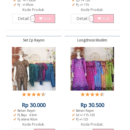
Ld : +/-110cm
LD -/+ 120
Pj : +/-95cm
Pj -/+ 115
Kode Produk:
Kode Produk:
Detail
Detail
or
or
Beli
Beli
Set Cp Rayon
Longdress Muslim
Rp 30.000
Rp 30.500
Bahan Rayon
Bahan Rayon
Pj Baju : 63cm
Ld +/-115-120
Pj celana 90cm
Pj +/-125
Kode Produk:
Kode Produk: