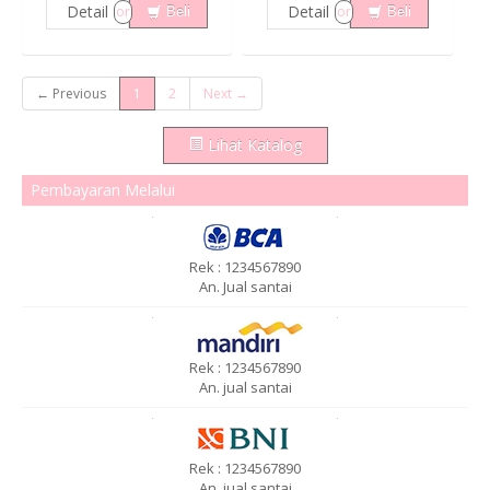
Detail
Detail
or
or
Beli
Beli
← Previous
1
2
Next →
Lihat Katalog
Pembayaran Melalui
Rek : 1234567890
An. Jual santai
Rek : 1234567890
An. jual santai
Rek : 1234567890
An. jual santai