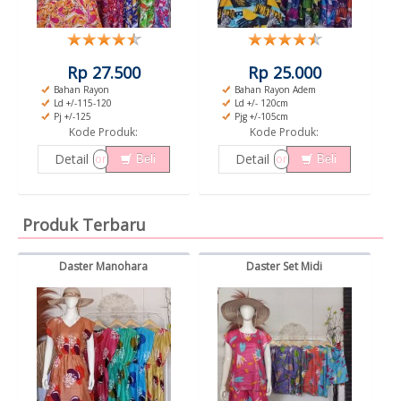
Rp 27.500
Rp 25.000
Bahan Rayon
Bahan Rayon Adem
Ld +/-115-120
Ld +/- 120cm
Pj +/-125
Pjg +/-105cm
Kode Produk:
Kode Produk:
Detail
Detail
or
or
Beli
Beli
Produk Terbaru
Daster Manohara
Daster Set Midi