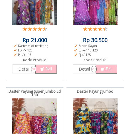
Rp 21.000
Rp 30.500
Daster midi retsleting
Bahan Rayon
LD -/+ 120
Ld +/-115-120
Pj -/+ 115
Pj +/-125
Kode Produk:
Kode Produk:
Detail
Detail
or
or
Beli
Beli
Daster Payung Super Jumbo Ld
Daster Payung Jumbo
130