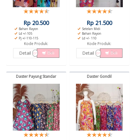
Rp 20.500
Rp 21.500
Bahan Rayon
Setelan Midi
Ld +/-105
Bahan Rayon
Pj +/-110-115
Ld +/- 110
Kode Produk:
Kode Produk:
Detail
Detail
or
or
Beli
Beli
Daster Payung Standar
Daster Gondil