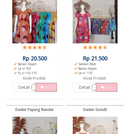
Rp 20.500
Rp 21.500
Bahan Rayon
Setelan Midi
Ld +/-105
Bahan Rayon
Pj +/-110-115
Ld +/- 110
Kode Produk:
Kode Produk:
Detail
Detail
or
or
Beli
Beli
Daster Payung Standar
Daster Gondil