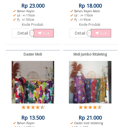
Rp 23.000
Rp 18.000
Bahan Rayon
Bahan Rayon Adem
Ld : +/-110cm
Ld : -/+ 110cm
Pj : +/-105cm
Pj : -/+ 95cm
Kode Produk:
Kode Produk:
Detail
Detail
or
or
Beli
Beli
Daster Midi
Midi Jumbo Ritsleting
Rp 13.500
Rp 21.000
Bahan Rayon
Daster midi retsleting