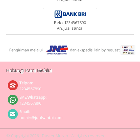
Rek : 1234567890
An. jual santai
Hubungi Kami Melalui
Telpon:
1234567890
SMS/Whatsapp:
1234567890
Email:
admin@jualsantai.com
© Copyright 2026 - Daster Murah - All rights reserved.